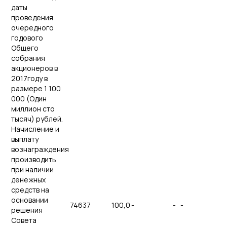
даты
проведения
очередного
годового
Общего
собрания
акционеров в
2017году в
размере 1 100
000 (Один
миллион сто
тысяч) рублей.
Начисление и
выплату
вознаграждения
производить
при наличии
денежных
средств на
основании
74637
100,0
-
-
-
решения
Совета