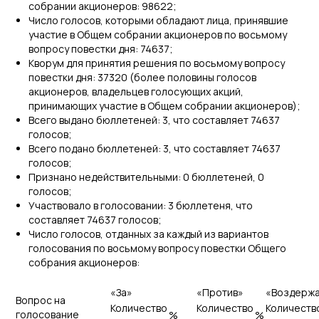
собрании акционеров: 98622;
Число голосов, которыми обладают лица, принявшие
участие в Общем собрании акционеров по восьмому
вопросу повестки дня: 74637;
Кворум для принятия решения по восьмому вопросу
повестки дня: 37320 (более половины голосов
акционеров, владельцев голосующих акций,
принимающих участие в Общем собрании акционеров);
Всего выдано бюллетеней: 3, что составляет 74637
голосов;
Всего подано бюллетеней: 3, что составляет 74637
голосов;
Признано недействительными: 0 бюллетеней, 0
голосов;
Участвовало в голосовании: 3 бюллетеня, что
составляет 74637 голосов;
Число голосов, отданных за каждый из вариантов
голосования по восьмому вопросу повестки Общего
собрания акционеров:
«За»
«Против»
«Воздерж
Вопрос на
Количество
Количество
Количеств
голосование
%
%