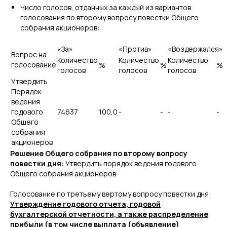
Число голосов, отданных за каждый из вариантов
голосования по второму вопросу повестки Общего
собрания акционеров:
«За»
«Против»
«Воздержался»
Вопрос на
Количество
Количество
Количество
голосование
%
%
%
голосов
голосов
голосов
Утвердить
Порядок
ведения
годового
74637
100,0
-
-
-
-
Общего
собрания
акционеров
Решение Общего собрания по второму вопросу
повестки дня:
Утвердить порядок ведения годового
Общего собрания акционеров.
Голосование по третьему вертому вопросу повестки дня:
Утверждение годового отчета, годовой
бухгалтерской отчетности, а также распределение
прибыли (в том числе выплата (объявление)