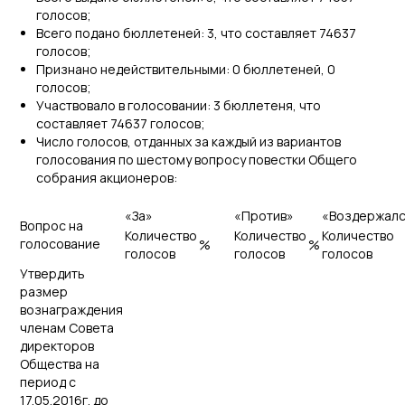
голосов;
Всего подано бюллетеней: 3, что составляет 74637
голосов;
Признано недействительными: 0 бюллетеней, 0
голосов;
Участвовало в голосовании: 3 бюллетеня, что
составляет 74637 голосов;
Число голосов, отданных за каждый из вариантов
голосования по шестому вопросу повестки Общего
собрания акционеров:
«За»
«Против»
«Воздержал
Вопрос на
Количество
Количество
Количество
голосование
%
%
голосов
голосов
голосов
Утвердить
размер
вознаграждения
членам Совета
директоров
Общества на
период с
17.05.2016г. до