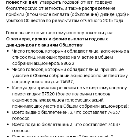
повестки дня:
Утвердить годовой отчет, годовую
бухгалтерскую отчетность, а также распределение
прибыли (в том числе выплата (объявление) дивидендов) и
убытков Общества по результатам отчетного 2015 года.
Голосование по четвертому вопросу повестки дня:
О размере, сроках и форме выплаты годовых
дивидендов по акциям Общества:
Число голосов, которыми обладают лица, включенные в
список лиц, имеющих право на участие в Общем
собрании акционеров: 98622;
Число голосов, которыми обладают лица, принявшие
участие в Общем собрании акционеров по четвертому
вопросу повестки дня: 74637;
Кворум для принятия решения по четвертому вопросу
повестки дня: 37320 (более половины голосов
акционеров, владельцев голосующих акций,
принимающих участие в Общем собрании акционеров);
Всего выдано бюллетеней: 3, что составляет 74637
голосов;
Всего подано бюллетеней: 3, что составляет 74637
голосов;
Признано недействительными: 0 бюллетеней, 0