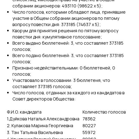
собрании акционеров: 493110 (98622 x 5);
Число голосов, которыми обладают лица, принявшие
участие в Общем собрании акционеров по пятому
вопросу повестки дня: 373185 (74637 х 5);
Кворум для принятия решения по пятому вопросу
повестки дня: кумулятивное голосование;
Всего выдано бюллетеней: 3, что составляет 373185
голосов;
Всего подано бюллетеней: 3, что составляет 373185
голосов;
Признано недействительными: 0 бюллетеней, 0
голосов;
Участвовало в голосовании: 3 бюллетеня, что
составляет 373185 голосов;
Число голосов, отданных за каждого из кандидатов в
Совет директоров Общества:
Ф.И.О. кандидата
Количество голосов
1.Дуйкова Наталья Александровна
78362
2. Кулакова Марина Георгиевна
80227
3. Тэн Татьяна Васильевна
55972