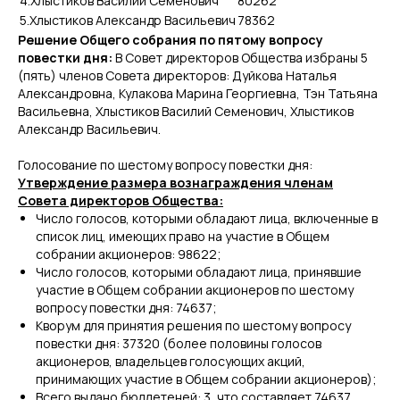
4.Хлыстиков Василий Семенович
80262
5.Хлыстиков Александр Васильевич
78362
Решение Общего собрания по пятому вопросу
повестки дня:
В Совет директоров Общества избраны 5
(пять) членов Совета директоров: Дуйкова Наталья
Александровна, Кулакова Марина Георгиевна, Тэн Татьяна
Васильевна, Хлыстиков Василий Семенович, Хлыстиков
Александр Васильевич.
Голосование по шестому вопросу повестки дня:
Утверждение размера вознаграждения членам
Совета директоров Общества:
Число голосов, которыми обладают лица, включенные в
список лиц, имеющих право на участие в Общем
собрании акционеров: 98622;
Число голосов, которыми обладают лица, принявшие
участие в Общем собрании акционеров по шестому
вопросу повестки дня: 74637;
Кворум для принятия решения по шестому вопросу
повестки дня: 37320 (более половины голосов
акционеров, владельцев голосующих акций,
принимающих участие в Общем собрании акционеров);
Всего выдано бюллетеней: 3, что составляет 74637