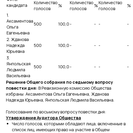
Количество
Количество
Количество
кандидата
%
%
%
голосов
голосов
голосов
1.
Аксаментова
500
100,0
-
-
-
-
Ольга
Евгеньевна
2. Жданова
Надежда
500
100,0
-
-
-
-
Юрьевна
3.
Янпольская
500
100,0
-
-
-
-
Людмила
Васильевна
Решение Общего собрания по седьмому вопросу
повестки дня:
В Ревизионную комиссию Общества
избраны: Аксаментова Ольга Евгеньевна, Жданова
Надежда Юрьевна, Янпольская Людмила Васильевна.
Голосование по восьмому вопросу повестки дня:
Утверждение Аудитора Общества
Число голосов, которыми обладают лица, включенные в
список лиц, имеющих право на участие в Общем