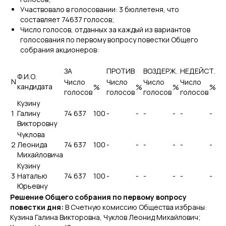
Участвовало в голосовании: 3 бюллетеня, что
составляет 74637 голосов;
Число голосов, отданных за каждый из вариантов
голосования по первому вопросу повестки Общего
собрания акционеров:
ЗА
ПРОТИВ
ВОЗДЕРЖ.
НЕДЕЙСТ.
Ф.И.О.
N
Число
Число
Число
Число
кандидата
%
%
%
%
голосов
голосов
голосов
голосов
Кузину
1
Галину
74 637
100
-
-
-
-
-
-
Викторовну
Чуклова
2
Леонида
74 637
100
-
-
-
-
-
-
Михайловича
Кузину
3
Наталью
74 637
100
-
-
-
-
-
-
Юрьевну
Решение Общего собрания по первому вопросу
повестки дня:
В Счетную комиссию Общества избраны:
Кузина Галина Викторовна, Чуклов Леонид Михайлович;