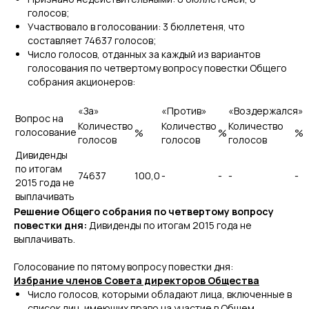
голосов;
Участвовало в голосовании: 3 бюллетеня, что
составляет 74637 голосов;
Число голосов, отданных за каждый из вариантов
голосования по четвертому вопросу повестки Общего
собрания акционеров:
«За»
«Против»
«Воздержался»
Вопрос на
Количество
Количество
Количество
голосование
%
%
%
голосов
голосов
голосов
Дивиденды
по итогам
74637
100,0
-
-
-
-
2015 года не
выплачивать
Решение Общего собрания по четвертому вопросу
повестки дня:
Дивиденды по итогам 2015 года не
выплачивать.
Голосование по пятому вопросу повестки дня:
Избрание членов Совета директоров Общества
Число голосов, которыми обладают лица, включенные в
список лиц, имеющих право на участие в Общем