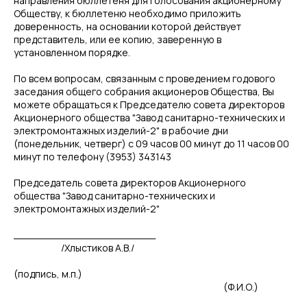
направления бюллетеня для голосования акционерному
Обществу, к бюллетеню необходимо приложить
доверенность, на основании которой действует
представитель, или ее копию, заверенную в
установленном порядке.
По всем вопросам, связанным с проведением годового
заседания общего собрания акционеров Общества, Вы
можете обращаться к Председателю совета директоров
Акционерного общества "Завод санитарно-технических и
электромонтажных изделий-2" в рабочие дни
(понедельник, четверг) с 09 часов 00 минут до 11 часов 00
минут по телефону (3953) 343143
Председатель совета директоров Акционерного
общества "Завод санитарно-технических и
электромонтажных изделий-2"
_______________________
/Хлыстиков А.В./
(подпись, м.п.)
(Ф.И.О.)