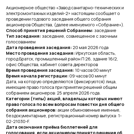
Акционерное общество «Завод санитарно-технических и
электромонтажных изделий-2» настоящим сообщает о
проведении годового заседания общего собрания
акционеров Общества, (далее именуемого «Собрание»).
Способ принятия решений Собранием:
заседание
Тип заседания:
заседание, совмещенное с заочным
голосованием
Дата проведения заседания:
20 мая 2026 года
Место проведения заседания:
Иркутская область,
город Братск, промышленный район П 26, здание 16/2,
офис Общества, кабинет совета директоров
Время проведения заседания:
10 часов 00 минут
Время начала регистрации:
09 часов 00 минут
Дата, на которую определяются (фиксируются) лица,
имеющие право голоса при принятии решений общим
собранием акционеров: 25 апреля 2026 года.
Категории (типы) акций, владельцы которых имеют
право голоса по всем вопросам повестки дня общего
собрания акционеров:
акции обыкновенные именные,
бездокументарные, регистрационный номер выпуска: 1-
02-21030-F.
Дата окончания приёма бюллетеней для
голосования, если акционером принято решение об